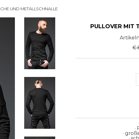
SCHE UND METALLSCHNALLE
PULLOVER MIT 
Artike
€ 
·
· groß
· s