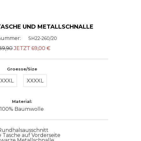
TASCHE UND METALLSCHNALLE
lnummer:
SH22-260/20
89,90
JETZT
69,00
€
Groesse/Size
XXXL
XXXXL
Material:
100% Baumwolle
 Rundhalsausschnitt
e Tasche auf Vorderseite
chwarze Metallschnalle