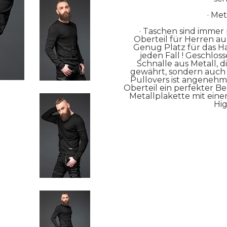
· Me
·
Taschen sind immer 
Oberteil für Herren au
Genug Platz für das H
jeden Fall ! Geschlos
Schnalle aus Metall, 
gewährt, sondern auch ei
Pullovers ist angenehm
Oberteil ein perfekter Beg
Metallplakette mit ein
Hig