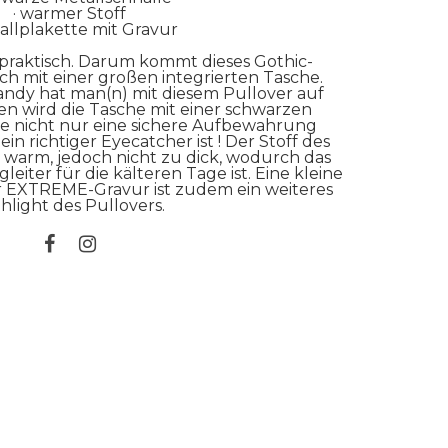
· warmer Stoff
tallplakette mit Gravur
praktisch. Darum kommt dieses Gothic-
ch mit einer großen integrierten Tasche.
andy hat man(n) mit diesem Pullover auf
sen wird die Tasche mit einer schwarzen
die nicht nur eine sichere Aufbewahrung
n richtiger Eyecatcher ist ! Der Stoff des
 warm, jedoch nicht zu dick, wodurch das
leiter für die kälteren Tage ist. Eine kleine
er EXTREME-Gravur ist zudem ein weiteres
hlight des Pullovers.