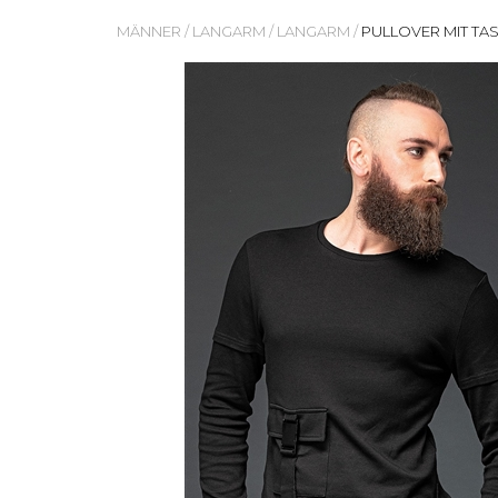
MÄNNER
/
LANGARM
/
LANGARM
/
PULLOVER MIT TA