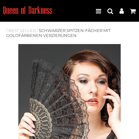
/
BEST SELLER
/
SCHWARZER SPITZEN-FÄCHER MIT
GOLDFARBENEN VERZIERUNGEN
Best Seller
Neuheiten
Frauen
Männer
Plus Size
Store Leipzig