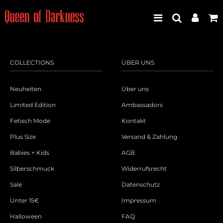
COLLECTIONS
ÜBER UNS
Best Seller
Neuheiten
Über uns
Neuheiten
Limited Edition
Ambassadors
Fetisch Mode
Kontakt
Frauen
Plus Size
Versand & Zahlung
Männer
Babies + Kids
AGB
Silberschmuck
Widerrufsrecht
Plus Size
Sale
Datenschutz
Store Leipzig
Unter 15€
Impressum
Halloween
FAQ