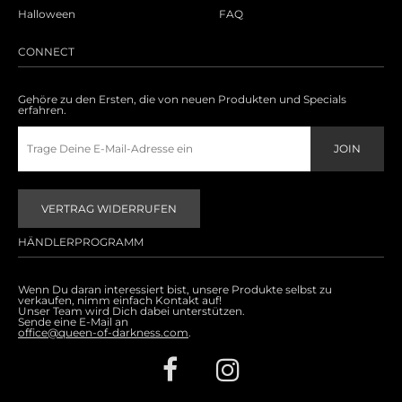
Accessoires
Halloween
FAQ
Sale
CONNECT
Gutscheine
Gehöre zu den Ersten, die von neuen Produkten und Specials
erfahren.
VERTRAG WIDERRUFEN
HÄNDLERPROGRAMM
Wenn Du daran interessiert bist, unsere Produkte selbst zu
verkaufen, nimm einfach Kontakt auf!
Unser Team wird Dich dabei unterstützen.
Sende eine E-Mail an
office@queen-of-darkness.com
.