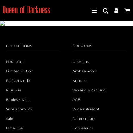
Best Seller
COLLECTIONS
ÜBER UNS
Neuheiten
Neuheiten
Über uns
Limited Edition
Ambassadors
Frauen
Fetisch Mode
Kontakt
Männer
Plus Size
Versand & Zahlung
Babies + Kids
AGB
Plus Size
Silberschmuck
Widerrufsrecht
Sale
Datenschutz
Store Leipzig
Unter 15€
Impressum