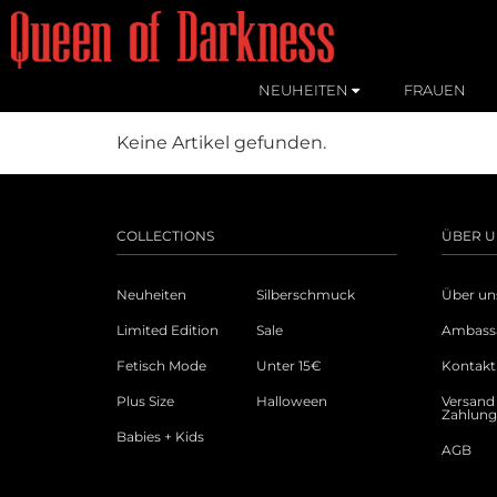
NEUHEITEN
FRAUEN
Keine Artikel gefunden.
COLLECTIONS
ÜBER U
Neuheiten
Silberschmuck
Über un
Limited Edition
Sale
Ambass
Fetisch Mode
Unter 15€
Kontakt
Plus Size
Halloween
Versand
Zahlun
Babies + Kids
AGB