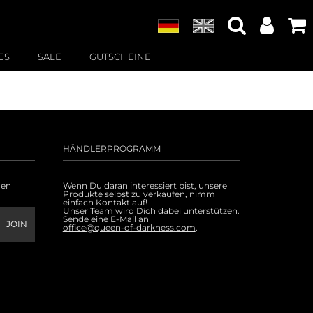
ES
SALE
GUTSCHEINE
HÄNDLERPROGRAMM
uen
Wenn Du daran interessiert bist, unsere
Produkte selbst zu verkaufen, nimm
einfach Kontakt auf!
Unser Team wird Dich dabei unterstützen.
Sende eine E-Mail an
office@queen-of-darkness.com
.