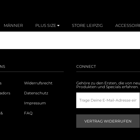
MÄNNER
PLUS SIZE
STORE LEIPZIG
ACCESSOIR
NS
CONNECT
s
Widerrufsrecht
Gehöre zu den Ersten, die von ne
Produkten und Specials erfahren.
adors
Datenschutz
Impressum
 &
FAQ
g
VERTRAG WIDERRUFEN