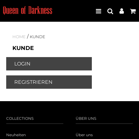
/
HOME
KUNDE
KUNDE
Best Seller
Neuheiten
LOGIN
Frauen
REGISTRIEREN
Männer
Plus Size
COLLECTIONS
ÜBER UNS
Store Leipzig
Neuheiten
Über uns