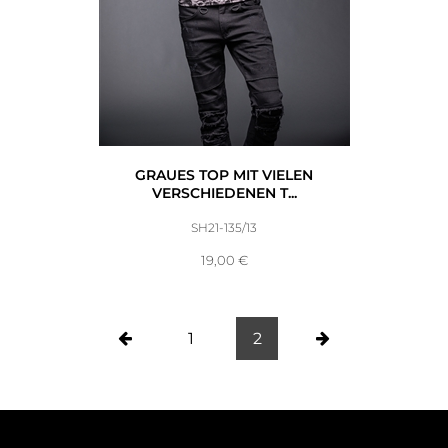
GRAUES TOP MIT VIELEN
VERSCHIEDENEN T...
SH21-135/13
19,00
€
1
2