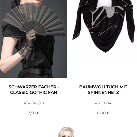
SCHWARZER FÄCHER -
BAUMWOLLTUCH MIT
CLASSIC GOTHIC FAN
SPINNENNETZ
ATA-140/20
ASC-084
7,50
€
6,00
€