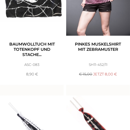
BAUMWOLLTUCH MIT
PINKES MUSKELSHIRT
TOTENKOPF UND
MIT ZEBRAMUSTER
STACHE...
ASC-083
SH11-452/11
8,90
€
€ 15,00
JETZT
8,00
€