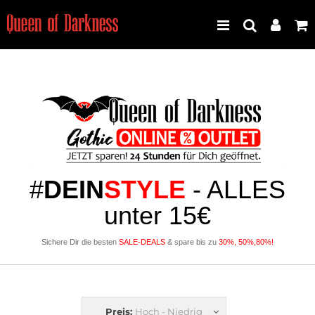
Best Seller
Neuheiten
Frauen
#
DEIN
STYLE
- ALLES
unter 15€
Männer
Sichere Dir die besten
SALE-DEALS
& spare bis zu
30%, 50%,80%!
Plus Size
Store Leipzig
Preis:
Hoch - Niedrig