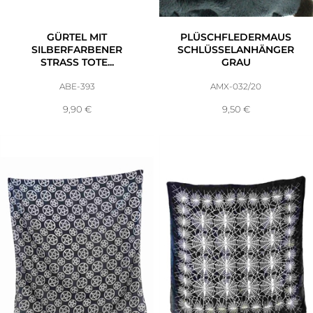
GÜRTEL MIT
PLÜSCHFLEDERMAUS
SILBERFARBENER
SCHLÜSSELANHÄNGER
STRASS TOTE...
GRAU
ABE-393
AMX-032/20
9,90
€
9,50
€