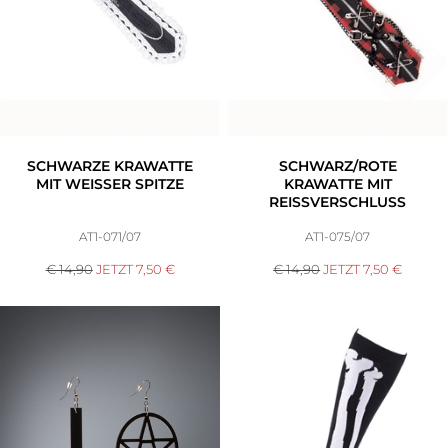
SCHWARZE KRAWATTE
SCHWARZ/ROTE
MIT WEISSER SPITZE
KRAWATTE MIT
REISSVERSCHLUSS
AT1-071/07
AT1-075/07
€ 14,90
JETZT
7,50
€
€ 14,90
JETZT
7,50
€