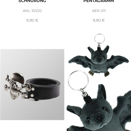
SCHNÜRUNG
PENTAGRAMM
ANL-101/20
AER-011
9,90
€
9,90
€