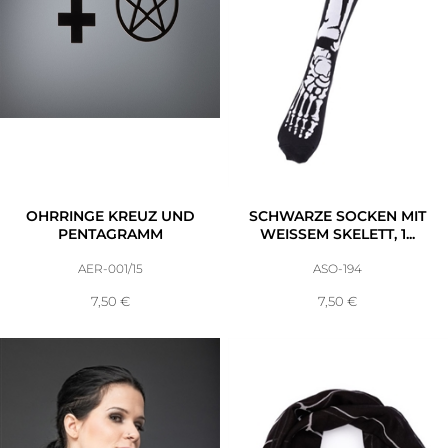
OHRRINGE KREUZ UND
SCHWARZE SOCKEN MIT
PENTAGRAMM
WEISSEM SKELETT, 1...
AER-001/15
ASO-194
7,50
€
7,50
€