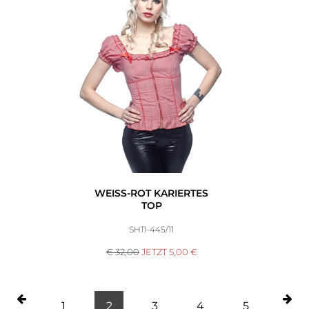
WEISS-ROT KARIERTES T
OP
SH11-445/11
€ 32,00
JETZT
5,00
€
1
2
3
4
5