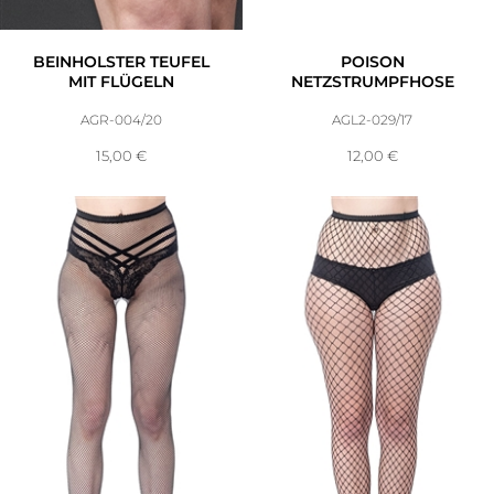
BEINHOLSTER TEUFEL
POISON
MIT FLÜGELN
NETZSTRUMPFHOSE
AGR-004/20
AGL2-029/17
15,00
€
12,00
€