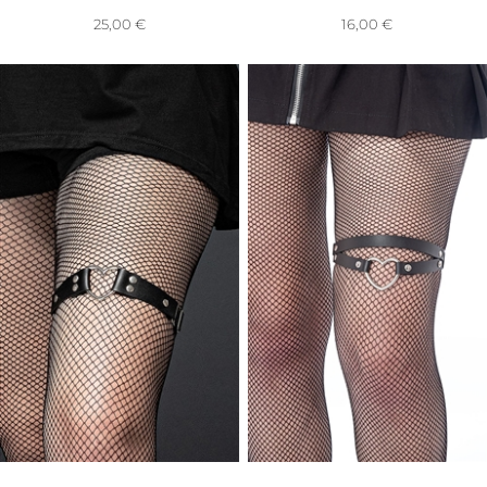
25,00
€
16,00
€