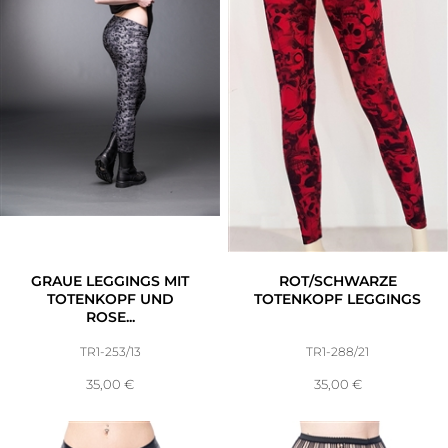
Accessoires
Sale
Gutscheine
GRAUE LEGGINGS MIT
ROT/SCHWARZE
TOTENKOPF UND
TOTENKOPF LEGGINGS
ROSE...
TR1-253/13
TR1-288/21
35,00
€
35,00
€