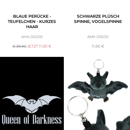
BLAUE PERÜCKE -
SCHWARZE PLÜSCH
TEUFELCHEN - KURZES
SPINNE, VOGELSPINNE
HAAR
AHA-002/05
AMX-035/20
€ 39,90
JETZT
11,90
€
11,90
€