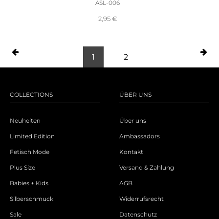
ASL-006
2,95
€
1
2
COLLECTIONS
ÜBER UNS
Neuheiten
Über uns
Limited Edition
Ambassadors
Fetisch Mode
Kontakt
Plus Size
Versand & Zahlung
Babies + Kids
AGB
Silberschmuck
Widerrufsrecht
Sale
Datenschutz