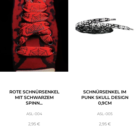
ROTE SCHNÜRSENKEL
SCHNÜRSENKEL IM
MIT SCHWARZEM
PUNK SKULL DESIGN
SPINN...
0,9CM
ASL-004
ASL-005
2,95
€
2,95
€