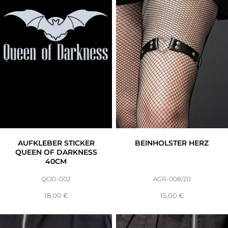
Accessoires
Sale
Gutscheine
AUFKLEBER STICKER
BEINHOLSTER HERZ
QUEEN OF DARKNESS
40CM
QOD-002
AGR-008/20
18,00
€
15,00
€