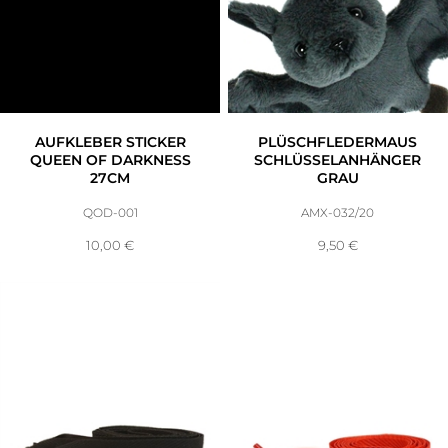
AUFKLEBER STICKER
PLÜSCHFLEDERMAUS
QUEEN OF DARKNESS
SCHLÜSSELANHÄNGER
27CM
GRAU
QOD-001
AMX-032/20
10,00
€
9,50
€