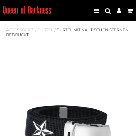
ACCESSOIRES
/
GÜRTEL
/
GÜRTEL MIT NAUTISCHEN STERNEN
BEDRUCKT
Best Seller
Neuheiten
Frauen
Männer
Plus Size
Store Leipzig