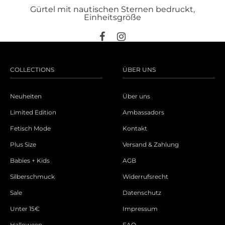
Gürtel mit nautischen Sternen bedruckt,
Einheitsgröße
COLLECTIONS
ÜBER UNS
Neuheiten
Über uns
Limited Edition
Ambassadors
Fetisch Mode
Kontakt
Plus Size
Versand & Zahlung
Babies + Kids
AGB
Silberschmuck
Widerrufsrecht
Sale
Datenschutz
Unter 15€
Impressum
Halloween
FAQ