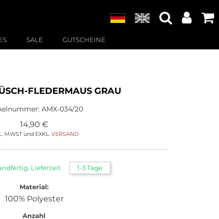
ES
SALE
GUTSCHEINE
ÜSCH-FLEDERMAUS GRAU
ikelnummer:
AMX-034/20
14,90
€
L. MWST und EXKL.
VERSAND
andfertig, Lieferzeit
1-3 Tage
Material:
100% Polyester
Anzahl