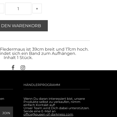
-
+
N DEN WARENKORB
Fledermaus ist 39cm breit und 17cm hoch.
indet sich ein Band zum Aufhängen.
Inhalt 1 Stück.
HÄNDLERPROGRAMM
uen
Wenn Du daran interessiert bist, unsere
Produkte selbst zu verkaufen, nimm
einfach Kontakt auf!
Unser Team wird Dich dabei unterstützen.
Sende eine E-Mail an
office@queen-of-darkness.com
.