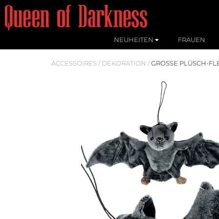
NEUHEITEN
FRAUEN
ACCESSOIRES
/
DEKORATION
/
GROSSE PLÜSCH-FL