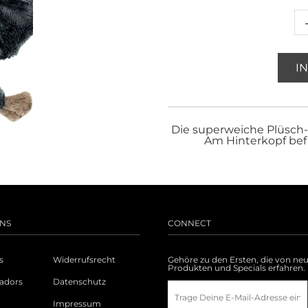
I
Die superweiche Plüsch-
Am Hinterkopf bef
NS
CONNECT
s
Widerrufsrecht
Gehöre zu den Ersten, die von ne
Produkten und Specials erfahren.
adors
Datenschutz
Impressum