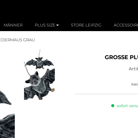
MÄNNER
PLUS SIZE
STORE LEIPZIG
ACCESSOIR
EDERMAUS GRAU
GROSSE PL
Art
INK
sofort vers