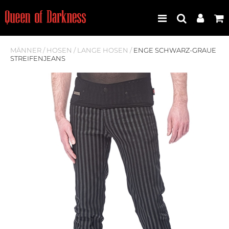
MÄNNER
/
HOSEN
/
LANGE HOSEN
/
ENGE SCHWARZ-GRAUE
STREIFENJEANS
Best Seller
Neuheiten
Frauen
Männer
Plus Size
Store Leipzig