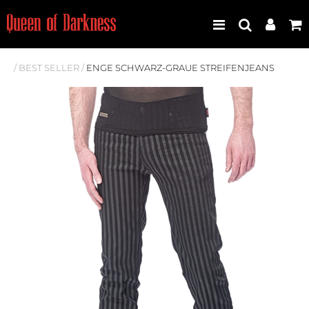
/
BEST SELLER
/
ENGE SCHWARZ-GRAUE STREIFENJEANS
Best Seller
Neuheiten
Frauen
Männer
Plus Size
Store Leipzig