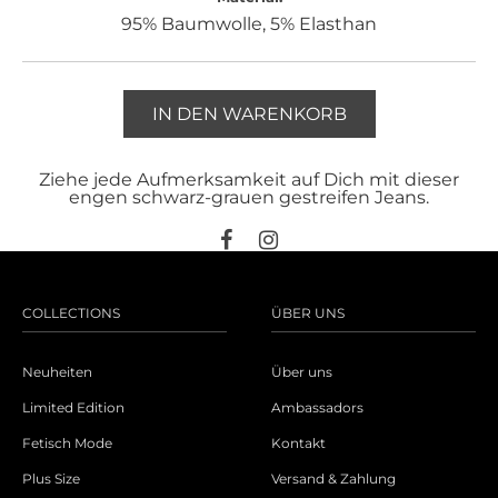
95% Baumwolle, 5% Elasthan
IN DEN WARENKORB
Ziehe jede Aufmerksamkeit auf Dich mit dieser
engen schwarz-grauen gestreifen Jeans.
COLLECTIONS
ÜBER UNS
Neuheiten
Über uns
Limited Edition
Ambassadors
Fetisch Mode
Kontakt
Plus Size
Versand & Zahlung