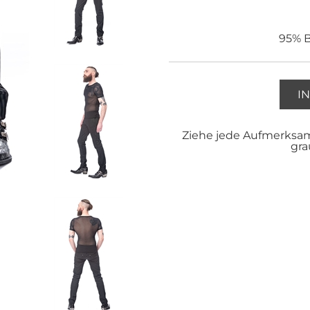
95% B
I
Ziehe jede Aufmerksam
gra