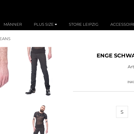
MÄNNER
PLUS SIZE
STORE LEIPZIG
ACCESSOIR
JEANS
ENGE SCHWA
Ar
INK
S