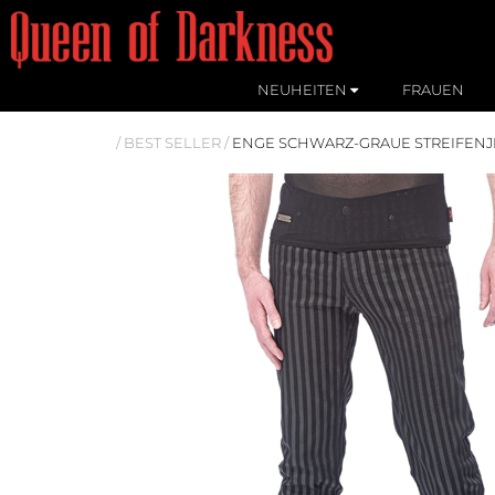
NEUHEITEN
FRAUEN
/
BEST SELLER
/
ENGE SCHWARZ-GRAUE STREIFEN