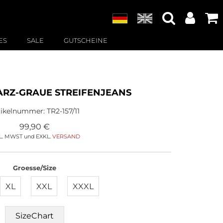
ES
SALE
GUTSCHEINE
RZ-GRAUE STREIFENJEANS
tikelnummer:
TR2-157/11
99,90
€
L. MWST und EXKL.
VERSAND
Groesse/Size
XL
XXL
XXXL
SizeChart