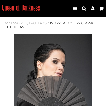
ACCESSOIRES
/
FÄCHER
/
SCHWARZER FÄCHER - CLASSIC
GOTHIC FAN
Best Seller
Neuheiten
Frauen
Männer
Plus Size
Store Leipzig