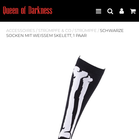
ACCESSOIRES
/
STRÜMPFE & CO
/
STRÜMPFE
/
SCHWARZE
SOCKEN MIT WEISSEM SKELETT, 1 PAAR
Best Seller
Neuheiten
Frauen
Männer
Plus Size
Store Leipzig