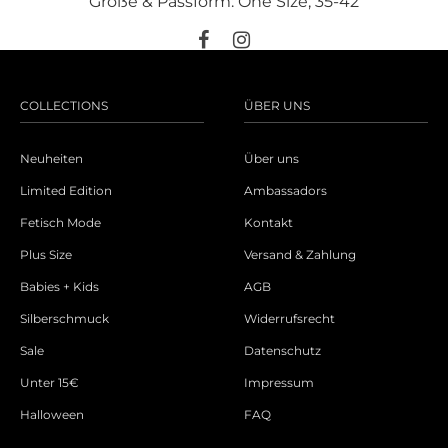
Größe & Passform: One Size; 35-42
COLLECTIONS
ÜBER UNS
Neuheiten
Über uns
Limited Edition
Ambassadors
Fetisch Mode
Kontakt
Plus Size
Versand & Zahlung
Babies + Kids
AGB
Silberschmuck
Widerrufsrecht
Sale
Datenschutz
Unter 15€
Impressum
Halloween
FAQ