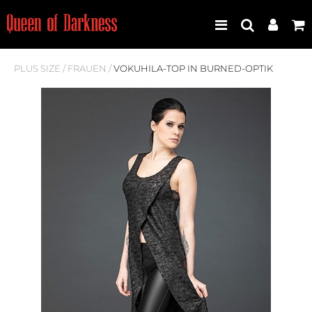
PLUS SIZE
/
FRAUEN
/
VOKUHILA-TOP IN BURNED-OPTIK
Best Seller
Neuheiten
Frauen
Männer
Plus Size
Store Leipzig