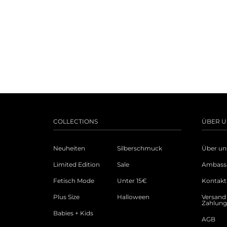
COLLECTIONS
ÜBER U
Neuheiten
Silberschmuck
Über un
Limited Edition
Sale
Ambass
Fetisch Mode
Unter 15€
Kontakt
Plus Size
Halloween
Versand
Zahlun
Babies + Kids
AGB