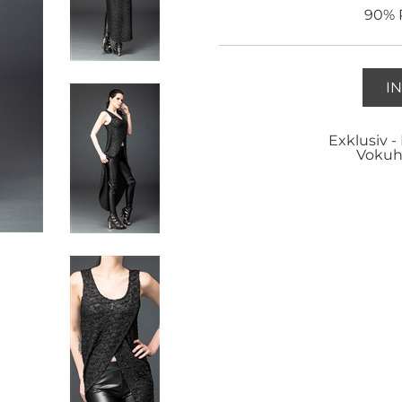
90% P
I
Exklusiv -
Vokuh