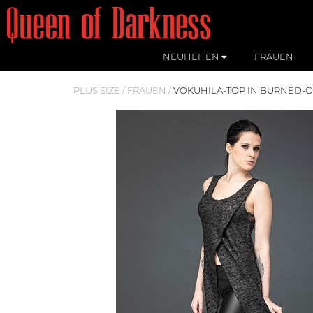
NEUHEITEN
FRAUEN
PLUS SIZE
/
FRAUEN
/
VOKUHILA-TOP IN BURNED-O