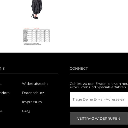
NS
CONNECT
s
Widerrufsrecht
Gehöre zu den Ersten, die von ne
Produkten und Specials erfahren.
adors
Datenschutz
Impressum
 &
FAQ
g
VERTRAG WIDERRUFEN