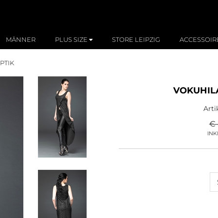
MÄNNER
PLUS SIZE
STORE LEIPZIG
ACCESSOIR
PTIK
VOKUHIL
Art
€ 
INK