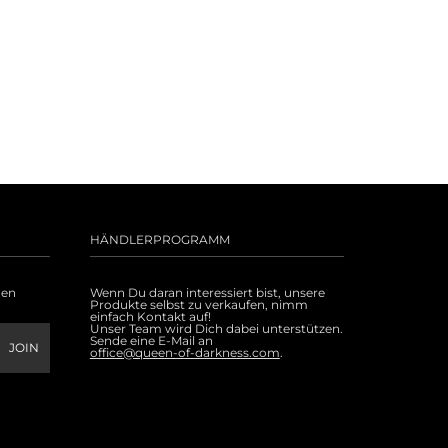
HÄNDLERPROGRAMM
uen
Wenn Du daran interessiert bist, unsere
Produkte selbst zu verkaufen, nimm
einfach Kontakt auf!
Unser Team wird Dich dabei unterstützen.
Sende eine E-Mail an
office@queen-of-darkness.com
.