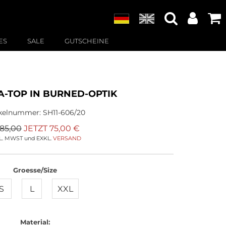
ES
SALE
GUTSCHEINE
A-TOP IN BURNED-OPTIK
ikelnummer:
SH11-606/20
85,00
JETZT
75,00
€
L. MWST und EXKL.
VERSAND
Groesse/Size
S
L
XXL
Material: