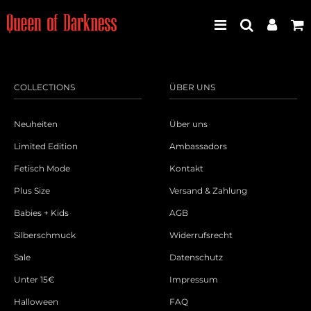
COLLECTIONS
ÜBER UNS
Best Seller
Neuheiten
Über uns
Neuheiten
Limited Edition
Ambassadors
Fetisch Mode
Kontakt
Frauen
Plus Size
Versand & Zahlung
Männer
Babies + Kids
AGB
Silberschmuck
Widerrufsrecht
Plus Size
Sale
Datenschutz
Store Leipzig
Unter 15€
Impressum
Halloween
FAQ