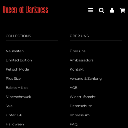
COLLECTIONS
ÜBER UNS
Best Seller
Neuheiten
Über uns
Neuheiten
Limited Edition
Ambassadors
Fetisch Mode
Kontakt
Frauen
Plus Size
Versand & Zahlung
Männer
Babies + Kids
AGB
Silberschmuck
Widerrufsrecht
Plus Size
Sale
Datenschutz
Store Leipzig
Unter 15€
Impressum
Halloween
FAQ