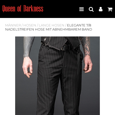
MÄNNER
/
HOSEN
/
LANGE HOSEN
/
ELEGANTE 7/8
NADELSTREIFEN HOSE MIT ABNEHMBAREM BAND
Best Seller
Neuheiten
Frauen
Männer
Plus Size
Store Leipzig