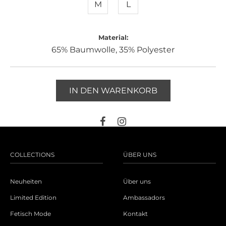
M
L
Material:
65% Baumwolle, 35% Polyester
IN DEN WARENKORB
COLLECTIONS
ÜBER UNS
Neuheiten
Über uns
Limited Edition
Ambassadors
Fetisch Mode
Kontakt