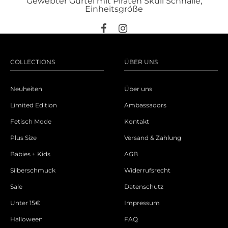
Gewebter Gürtel mit Piraten Skull Schnalle,
Einheitsgröße
COLLECTIONS
ÜBER UNS
Neuheiten
Über uns
Limited Edition
Ambassadors
Fetisch Mode
Kontakt
Plus Size
Versand & Zahlung
Babies + Kids
AGB
Silberschmuck
Widerrufsrecht
Sale
Datenschutz
Unter 15€
Impressum
Halloween
FAQ