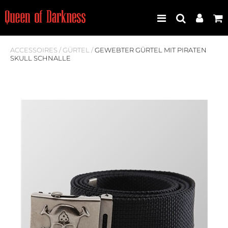
ACCESSOIRES
/
GÜRTEL
/
GEWEBTER GÜRTEL MIT PIRATEN
SKULL SCHNALLE
Best Seller
Neuheiten
Frauen
Männer
Plus Size
Store Leipzig