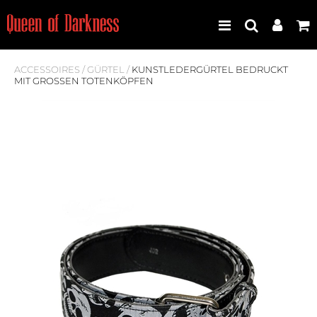
ACCESSOIRES
/
GÜRTEL
/
KUNSTLEDERGÜRTEL BEDRUCKT
MIT GROSSEN TOTENKÖPFEN
Best Seller
Neuheiten
Frauen
Männer
Plus Size
Store Leipzig