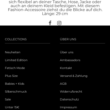
sich flexibel an deiner Tasche, Hose, Jacke oder
auch an deinem Kleid befestigen. Mit diesem
Fashion-Accessoire ziehst du die Blicke auf dich.
Länge: 29 cm
COLLECTIONS
ÜBER UNS
Neuheiten
Über uns
Limited Edition
Ambassadors
Fetisch Mode
Kontakt
Plus Size
Versand & Zahlung
Babies + Kids
AGB
Silberschmuck
Widerrufsrecht
Sale
Datenschutz
Unter 15€
Impressum