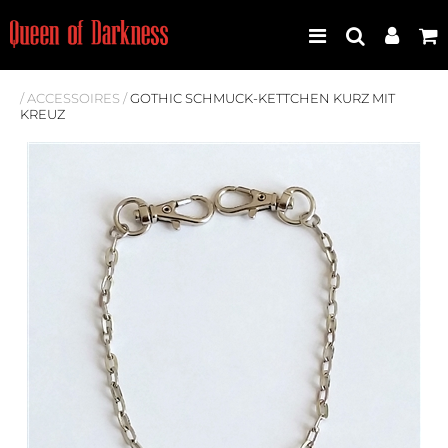
/
ACCESSOIRES
/
GOTHIC SCHMUCK-KETTCHEN KURZ MIT
KREUZ
Best Seller
Neuheiten
Frauen
Männer
Plus Size
Store Leipzig