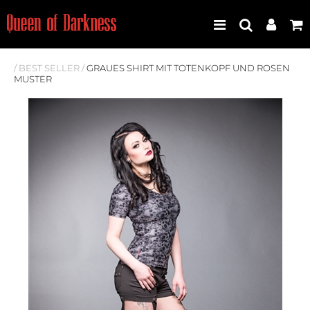
/
BEST SELLER
/
GRAUES SHIRT MIT TOTENKOPF UND ROSEN
MUSTER
Best Seller
Neuheiten
Frauen
Männer
Plus Size
Store Leipzig