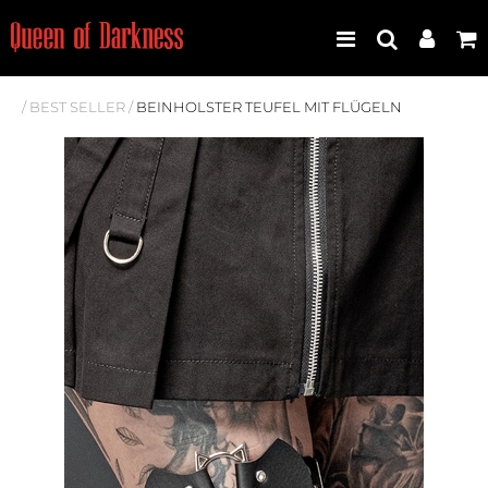
/
BEST SELLER
/
BEINHOLSTER TEUFEL MIT FLÜGELN
Best Seller
Neuheiten
Frauen
Männer
Plus Size
Store Leipzig