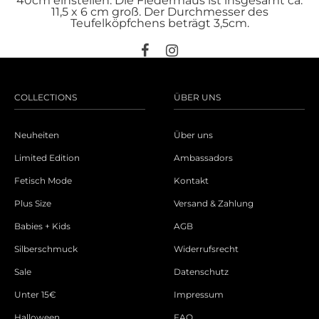
40cm einstellen. Die Fledermaus ist insgesamt ca.
11,5 x 6 cm groß. Der Durchmesser des
Teufelköpfchens beträgt 3,5cm.
COLLECTIONS
ÜBER UNS
Neuheiten
Über uns
Limited Edition
Ambassadors
Fetisch Mode
Kontakt
Plus Size
Versand & Zahlung
Babies + Kids
AGB
Silberschmuck
Widerrufsrecht
Sale
Datenschutz
Unter 15€
Impressum
Halloween
FAQ