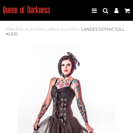
FRAUEN
/
KLEIDER
/
LANGE KLEIDER
/
LANGES GOTHIC TÜLL
KLEID
Best Seller
Neuheiten
Frauen
Männer
Plus Size
Store Leipzig