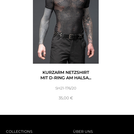
KURZARM NETZSHIRT
MIT D-RING AM HALSA...
SH21-176/20
35,00
€
COLLECTIONS
ÜBER UNS