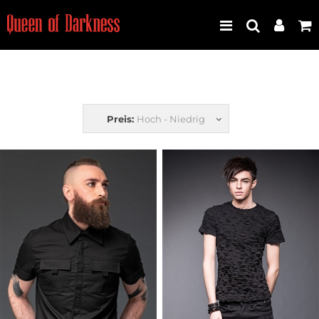
Best Seller
Preis:
Hoch - Niedrig
Neuheiten
Frauen
Männer
Plus Size
Store Leipzig