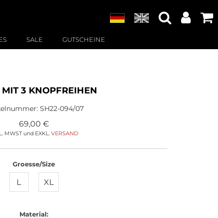
ES
SALE
GUTSCHEINE
MIT 3 KNOPFREIHEN
ikelnummer:
SH22-094/07
69,00
€
L. MWST und EXKL.
VERSAND
Groesse/Size
L
XL
Material: