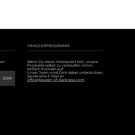
HÄNDLERPROGRAMM
uen
Wenn Du daran interessiert bist, unsere
Produkte selbst zu verkaufen, nimm
einfach Kontakt auf!
Unser Team wird Dich dabei unterstützen.
Sende eine E-Mail an
office@queen-of-darkness.com
.