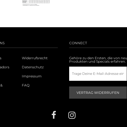
NS
CONNECT
s
Widerrufsrecht
Gehöre zu den Ersten, die von ne
Produkten und Specials erfahren.
adors
Datenschutz
Impressum
 &
FAQ
g
VERTRAG WIDERRUFEN