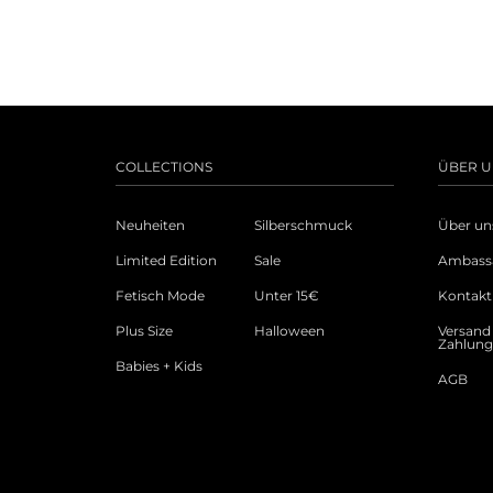
COLLECTIONS
ÜBER U
Neuheiten
Silberschmuck
Über un
Limited Edition
Sale
Ambass
Fetisch Mode
Unter 15€
Kontakt
Plus Size
Halloween
Versand
Zahlun
Babies + Kids
AGB