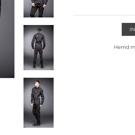
I
Hemd mit