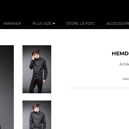
MÄNNER
PLUS SIZE
STORE LEIPZIG
ACCESSOIR
HEMD 
Art
INK