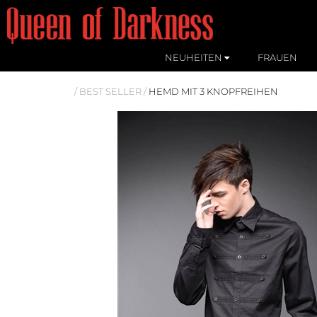
NEUHEITEN
FRAUEN
/
BEST SELLER
/
HEMD MIT 3 KNOPFREIHEN