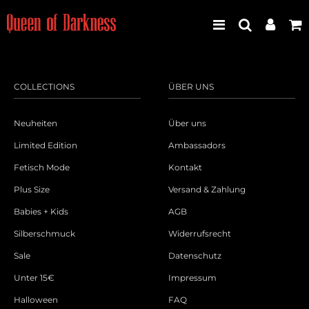
COLLECTIONS
ÜBER UNS
Best Seller
Neuheiten
Über uns
Neuheiten
Limited Edition
Ambassadors
Fetisch Mode
Kontakt
Frauen
Plus Size
Versand & Zahlung
Männer
Babies + Kids
AGB
Silberschmuck
Widerrufsrecht
Plus Size
Sale
Datenschutz
Store Leipzig
Unter 15€
Impressum
Halloween
FAQ