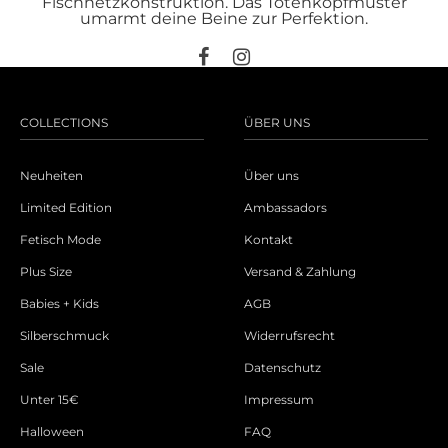
Fischnetzkonstruktion. Das Totenkopfmuster
umarmt deine Beine zur Perfektion.
COLLECTIONS
ÜBER UNS
Neuheiten
Über uns
Limited Edition
Ambassadors
Fetisch Mode
Kontakt
Plus Size
Versand & Zahlung
Babies + Kids
AGB
Silberschmuck
Widerrufsrecht
Sale
Datenschutz
Unter 15€
Impressum
Halloween
FAQ