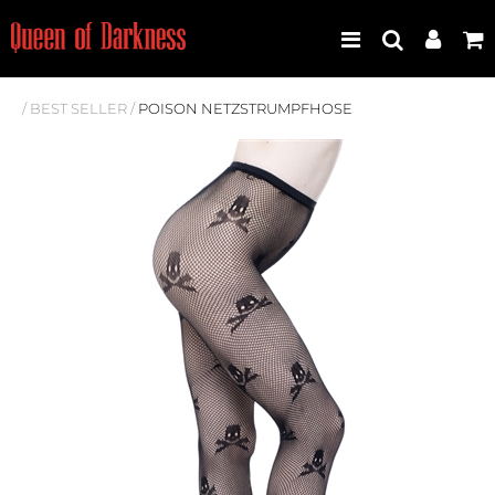
/
BEST SELLER
/
POISON NETZSTRUMPFHOSE
Best Seller
Neuheiten
Frauen
Männer
Plus Size
Store Leipzig