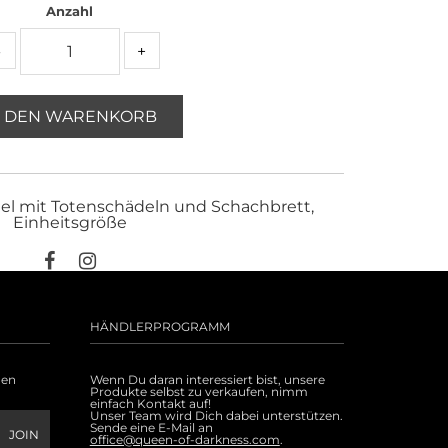
Anzahl
-
+
N DEN WARENKORB
tel mit Totenschädeln und Schachbrett,
Einheitsgröße
HÄNDLERPROGRAMM
uen
Wenn Du daran interessiert bist, unsere
Produkte selbst zu verkaufen, nimm
einfach Kontakt auf!
Unser Team wird Dich dabei unterstützen.
Sende eine E-Mail an
office@queen-of-darkness.com
.