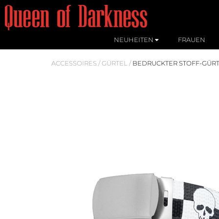
NEUHEITEN
FRAUEN
ACCESSOIRES
/
GÜRTEL
/
BEDRUCKTER STOFF-GÜR