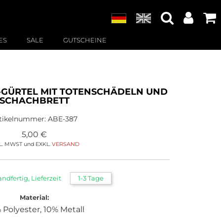
ES
SALE
GUTSCHEINE
-GÜRTEL MIT TOTENSCHÄDELN UND
SCHACHBRETT
tikelnummer:
ABE-387
5,00
€
L. MWST und EXKL.
VERSAND
andfertig, Lieferzeit
1-3 Tage
Material:
 Polyester, 10% Metall