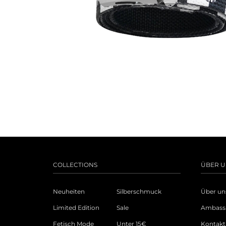
COLLECTIONS
ÜBER U
Neuheiten
Silberschmuck
Über un
Limited Edition
Sale
Ambass
Fetisch Mode
Unter 15€
Kontakt