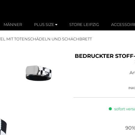
MÄNNER
PLUS SIZE
STORE LEIPZIG
ACCESSOIR
TEL MIT TOTENSCHÄDELN UND SCHACHBRETT
BEDRUCKTER STOFF
Ar
INK
sofort vers
90%