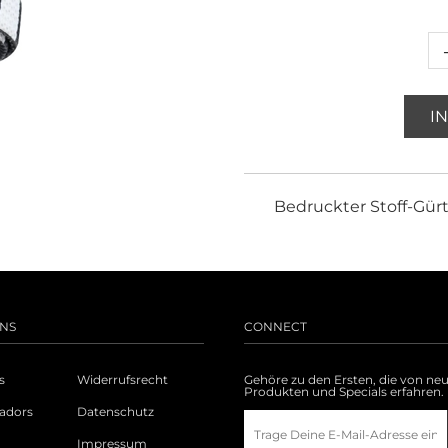
I
Bedruckter Stoff-Gür
NS
CONNECT
s
Widerrufsrecht
Gehöre zu den Ersten, die von ne
Produkten und Specials erfahren.
adors
Datenschutz
Impressum