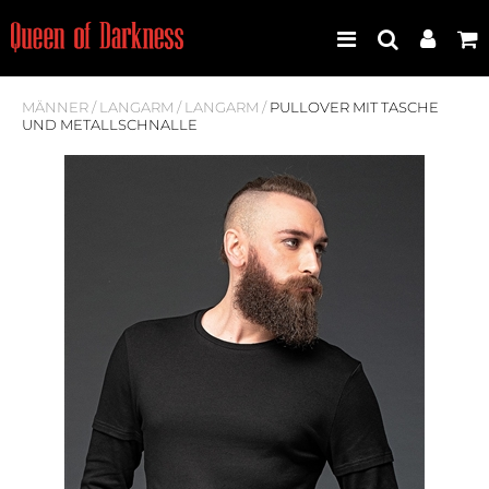
MÄNNER
/
LANGARM
/
LANGARM
/
PULLOVER MIT TASCHE
UND METALLSCHNALLE
Best Seller
Neuheiten
Frauen
Männer
Plus Size
Store Leipzig