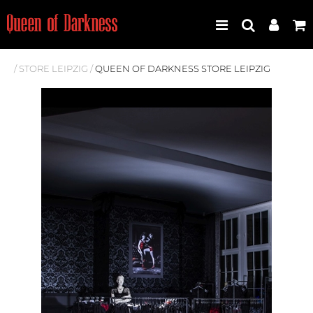
/
STORE LEIPZIG
/
QUEEN OF DARKNESS STORE LEIPZIG
Best Seller
Neuheiten
Frauen
Männer
Plus Size
Store Leipzig