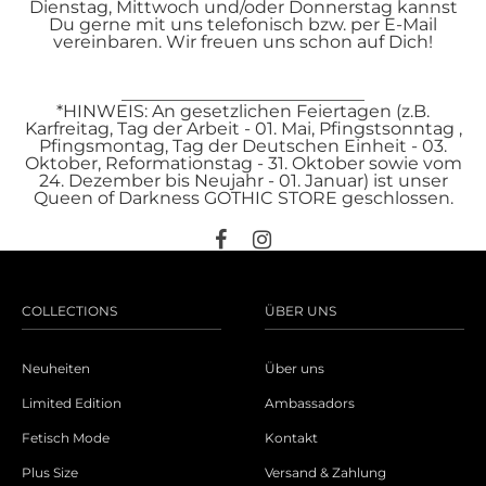
Dienstag, Mittwoch und/oder Donnerstag kannst
Du gerne mit uns telefonisch bzw. per E-Mail
vereinbaren. Wir freuen uns schon auf Dich!
____________________________
*HINWEIS: An gesetzlichen Feiertagen (z.B.
Karfreitag, Tag der Arbeit - 01. Mai, Pfingstsonntag ,
Pfingsmontag, Tag der Deutschen Einheit - 03.
Oktober, Reformationstag - 31. Oktober sowie vom
24. Dezember bis Neujahr - 01. Januar) ist unser
Queen of Darkness GOTHIC STORE geschlossen.
COLLECTIONS
ÜBER UNS
Neuheiten
Über uns
Limited Edition
Ambassadors
Fetisch Mode
Kontakt
Plus Size
Versand & Zahlung