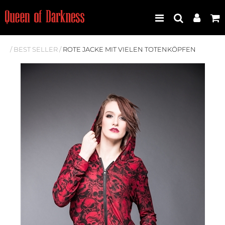
/
BEST SELLER
/
ROTE JACKE MIT VIELEN TOTENKÖPFEN
Best Seller
Neuheiten
Frauen
Männer
Plus Size
Store Leipzig