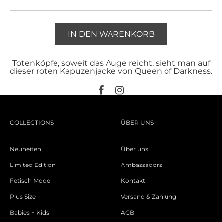
IN DEN WARENKORB
Totenköpfe, soweit das Auge reicht, sieht man auf
dieser roten Kapuzenjacke von Queen of Darkness.
COLLECTIONS
ÜBER UNS
Neuheiten
Über uns
Limited Edition
Ambassadors
Fetisch Mode
Kontakt
Plus Size
Versand & Zahlung
Babies + Kids
AGB