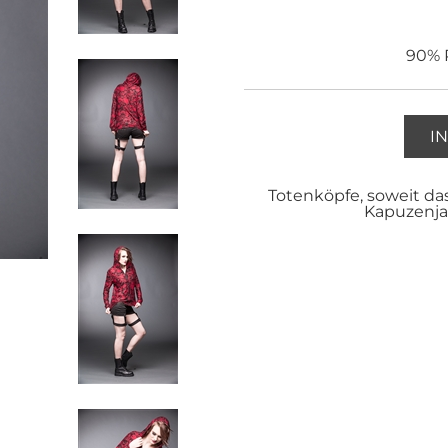
90% P
I
Totenköpfe, soweit das
Kapuzenja