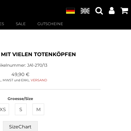
ES
SALE
GUTSCHEINE
 MIT VIELEN TOTENKÖPFEN
tikelnummer:
JA1-270/13
49,90
€
L. MWST und EXKL.
VERSAND
Groesse/Size
XS
S
M
SizeChart