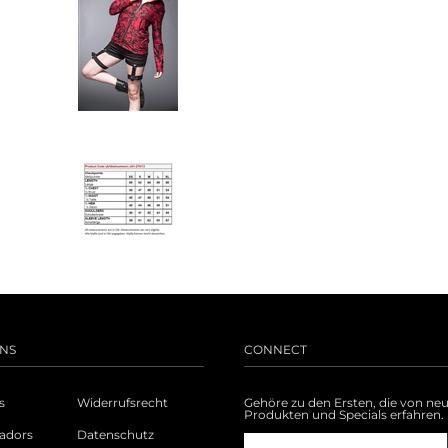
NS
CONNECT
s
Widerrufsrecht
Gehöre zu den Ersten, die von ne
Produkten und Specials erfahren.
adors
Datenschutz