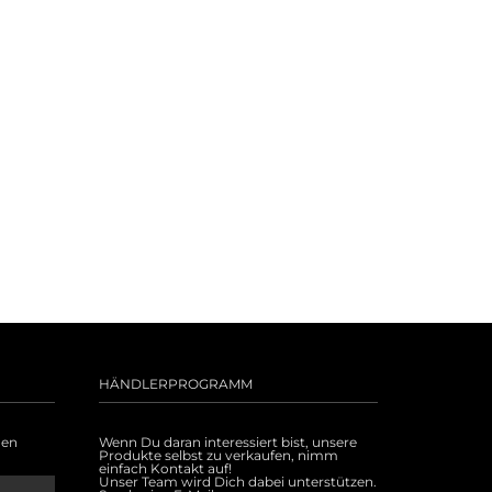
HÄNDLERPROGRAMM
uen
Wenn Du daran interessiert bist, unsere
Produkte selbst zu verkaufen, nimm
einfach Kontakt auf!
Unser Team wird Dich dabei unterstützen.