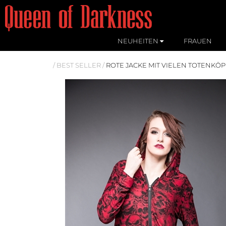
NEUHEITEN
FRAUEN
/
BEST SELLER
/
ROTE JACKE MIT VIELEN TOTENKÖ