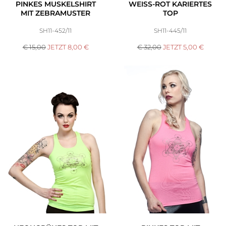
PINKES MUSKELSHIRT
WEISS-ROT KARIERTES T
MIT ZEBRAMUSTER
OP
SH11-452/11
SH11-445/11
€ 15,00
JETZT
8,00
€
€ 32,00
JETZT
5,00
€