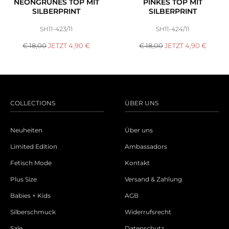
NEONGRÜNES TOP MIT
PINKES TOP MIT
SILBERPRINT
SILBERPRINT
SH11-423/11
SH11-424/11
€ 18,00
JETZT
4,90
€
€ 18,00
JETZT
4,90
€
COLLECTIONS
ÜBER UNS
Neuheiten
Über uns
Limited Edition
Ambassadors
Fetisch Mode
Kontakt
Plus Size
Versand & Zahlung
Babies + Kids
AGB
Silberschmuck
Widerrufsrecht
Sale
Datenschutz