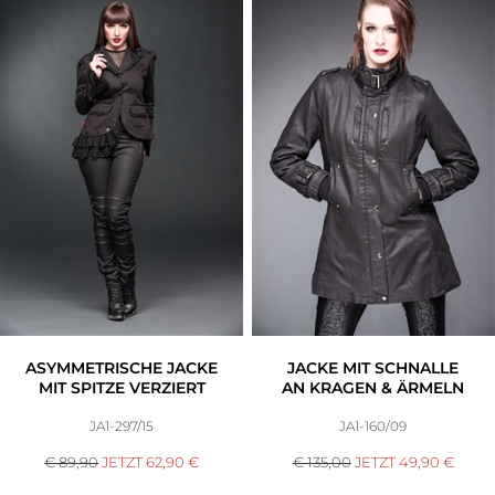
Accessoires
Sale
Gutscheine
ASYMMETRISCHE JACKE
JACKE MIT SCHNALLE
MIT SPITZE VERZIERT
AN KRAGEN & ÄRMELN
JA1-297/15
JA1-160/09
€ 89,90
JETZT
62,90
€
€ 135,00
JETZT
49,90
€