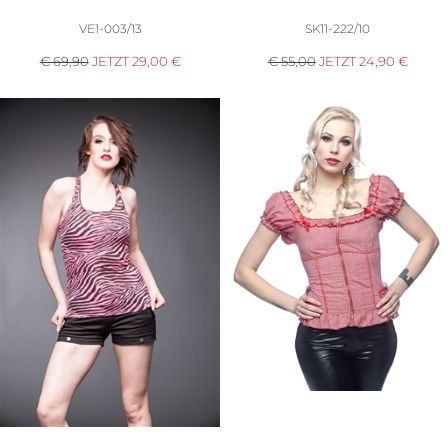
VE1-003/13
SK11-222/10
€ 69,90
JETZT
29,00
€
€ 55,00
JETZT
24,90
€