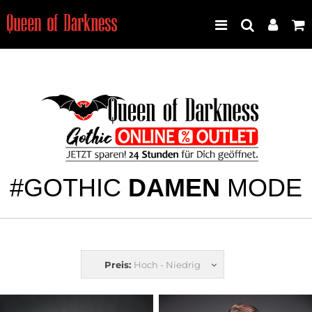
Best Seller
Neuheiten
Frauen
#GOTHIC
DAMEN
MODE
Männer
Plus Size
Preis:
Hoch - Niedrig
Store Leipzig