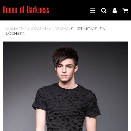
MÄNNER
/
KURZARM
/
KURZARM
/
SHIRT MIT VIELEN
LÖCHERN
Best Seller
Neuheiten
Frauen
Männer
Plus Size
Store Leipzig