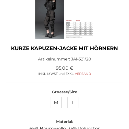
KURZE KAPUZEN-JACKE MIT HÖRNERN
Artikelnummer:
JA1-321/20
95,00
€
INKL. MWST und EXKL.
VERSAND
Groesse/Size
M
L
Material:
65% Baumwolle, 35% Polyester