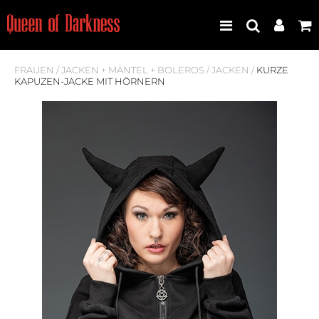
FRAUEN
/
JACKEN + MÄNTEL + BOLEROS
/
JACKEN
/
KURZE
KAPUZEN-JACKE MIT HÖRNERN
Best Seller
Neuheiten
Frauen
Männer
Plus Size
Store Leipzig