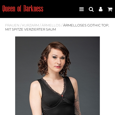
FRAUEN
/
KURZARM
/
ÄRMELLOS
/
ÄRMELLOSES GOTHIC TOP,
MIT SPITZE VERZIERTER SAUM
Best Seller
Neuheiten
Frauen
Männer
Plus Size
Store Leipzig