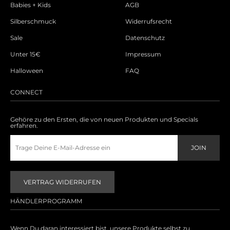
Babies + Kids
AGB
Silberschmuck
Widerrufsrecht
Sale
Datenschutz
Unter 15€
Impressum
Halloween
FAQ
CONNECT
Gehöre zu den Ersten, die von neuen Produkten und Specials
erfahren.
VERTRAG WIDERRUFEN
HÄNDLERPROGRAMM
Wenn Du daran interessiert bist, unsere Produkte selbst zu