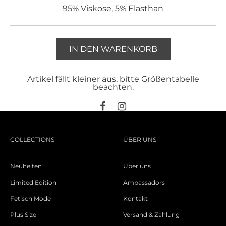
95% Viskose, 5% Elasthan
IN DEN WARENKORB
Artikel fällt kleiner aus, bitte Größentabelle
beachten.
COLLECTIONS
ÜBER UNS
Neuheiten
Über uns
Limited Edition
Ambassadors
Fetisch Mode
Kontakt
Plus Size
Versand & Zahlung