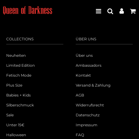
COLLECTIONS
ÜBER UNS
Best Seller
Neuheiten
Über uns
Neuheiten
Limited Edition
Ambassadors
Fetisch Mode
Kontakt
Frauen
Plus Size
Versand & Zahlung
Männer
Babies + Kids
AGB
Silberschmuck
Widerrufsrecht
Plus Size
Sale
Datenschutz
Store Leipzig
Unter 15€
Impressum
Halloween
FAQ