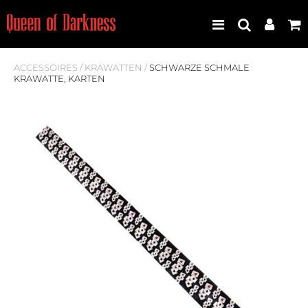
ACCESSOIRES
/
KRAWATTEN
/
SCHWARZE SCHMALE
KRAWATTE, KARTEN
Best Seller
Neuheiten
Frauen
Männer
Plus Size
Store Leipzig