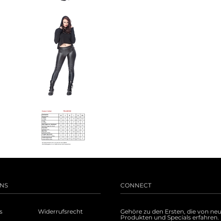
NS
CONNECT
s
Widerrufsrecht
Gehöre zu den Ersten, die von ne
Produkten und Specials erfahren.