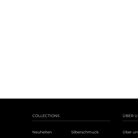
COLLECTIONS
ÜBER U
Neuheiten
Silberschmuck
Über un