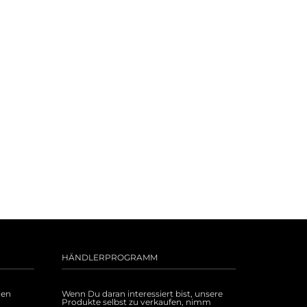
HÄNDLERPROGRAMM
uen
Wenn Du daran interessiert bist, unsere
Produkte selbst zu verkaufen, nimm