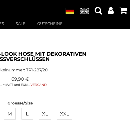
ES
SALE
GUTSCHEINE
LOOK HOSE MIT DEKORATIVEN
ISSVERSCHLÜSSEN
ikelnummer:
TR1-287/20
69,90
€
L. MWST und EXKL.
VERSAND
Groesse/Size
M
L
XL
XXL