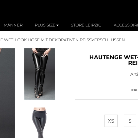
MÄNNER
PLUS SIZE
STORE LEIPZIG
ACCESSOIR
 WET-LOOK HOSE MIT DEKORATIVEN REISSVERSCHLÜSSEN
HAUTENGE WET-
RE
Art
INK
XS
S