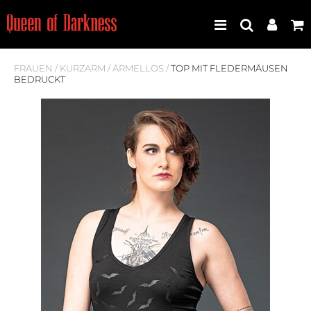
FRAUEN
/
KURZARM
/
ÄRMELLOS
/
TOP MIT FLEDERMÄUSEN
BEDRUCKT
Best Seller
Neuheiten
Frauen
Männer
Plus Size
Store Leipzig