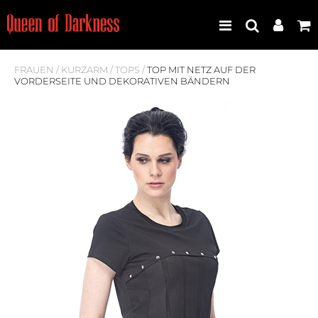
FRAUEN
/
KURZARM
/
TOPS
/
TOP MIT NETZ AUF DER
VORDERSEITE UND DEKORATIVEN BÄNDERN
Best Seller
Neuheiten
Frauen
Männer
Plus Size
Store Leipzig