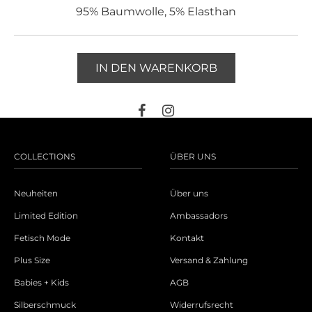
95% Baumwolle, 5% Elasthan
IN DEN WARENKORB
COLLECTIONS
ÜBER UNS
Neuheiten
Über uns
Limited Edition
Ambassadors
Fetisch Mode
Kontakt
Plus Size
Versand & Zahlung
Babies + Kids
AGB
Silberschmuck
Widerrufsrecht