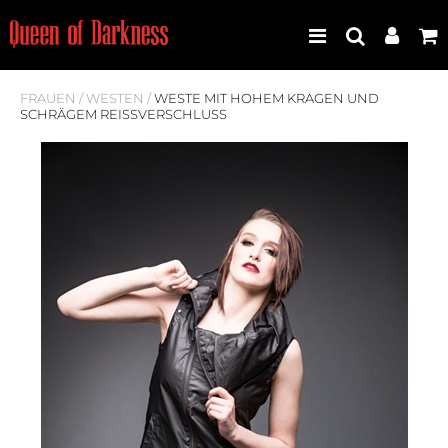
FRAUEN
/
WESTEN
/
WESTE MIT HOHEM KRAGEN UND
SCHRÄGEM REISSVERSCHLUSS
Best Seller
Neuheiten
Frauen
Männer
Plus Size
Store Leipzig