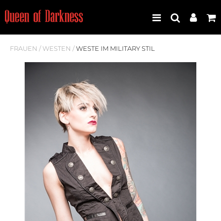
FRAUEN
/
WESTEN
/
WESTE IM MILITARY STIL
Best Seller
Neuheiten
Frauen
Männer
Plus Size
Store Leipzig