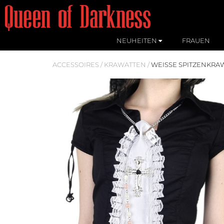
NEUHEITEN
FRAUEN
ACCESSOIRES
/
KRAWATTEN
/
WEISSE SPITZENKRAWA