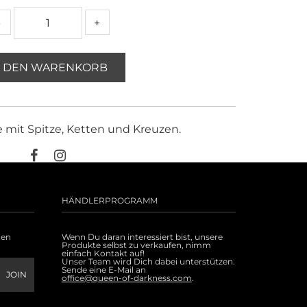
-
+
N DEN WARENKORB
 mit Spitze, Ketten und Kreuzen.
HÄNDLERPROGRAMM
uen
Wenn Du daran interessiert bist, unsere
Produkte selbst zu verkaufen, nimm
einfach Kontakt auf!
Unser Team wird Dich dabei unterstützen.
Sende eine E-Mail an
office@queen-of-darkness.com
.