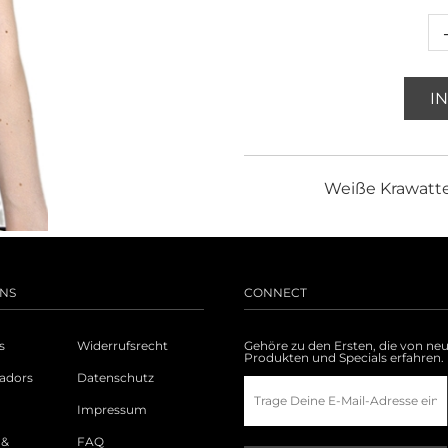
I
Weiße Krawatte
NS
CONNECT
s
Widerrufsrecht
Gehöre zu den Ersten, die von ne
Produkten und Specials erfahren.
adors
Datenschutz
Impressum
 &
FAQ