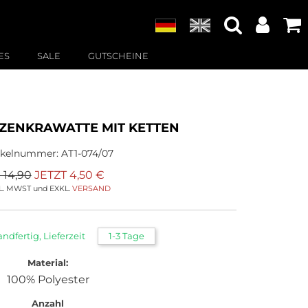
ES
SALE
GUTSCHEINE
TZENKRAWATTE MIT KETTEN
ikelnummer:
AT1-074/07
 14,90
JETZT
4,50
€
L. MWST und EXKL.
VERSAND
andfertig, Lieferzeit
1-3 Tage
Material:
100% Polyester
Anzahl