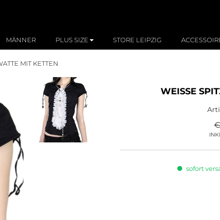
MÄNNER
PLUS SIZE
STORE LEIPZIG
ACCESSOIR
TTE MIT KETTEN
WEISSE SPI
Art
€
INK
sofort vers