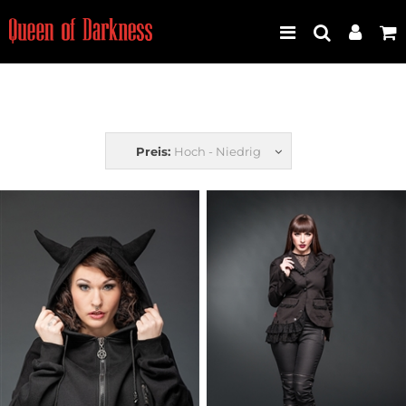
Best Seller
Preis:
Hoch - Niedrig
Neuheiten
Frauen
Männer
Plus Size
Store Leipzig