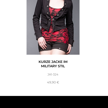
KURZE JACKE IM
MILITARY STIL
JA1-324
49,90
€