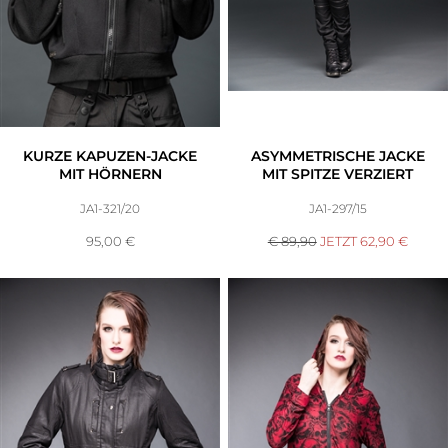
Accessoires
Sale
Gutscheine
KURZE KAPUZEN-JACKE
ASYMMETRISCHE JACKE
MIT HÖRNERN
MIT SPITZE VERZIERT
JA1-321/20
JA1-297/15
95,00
€
€ 89,90
JETZT
62,90
€